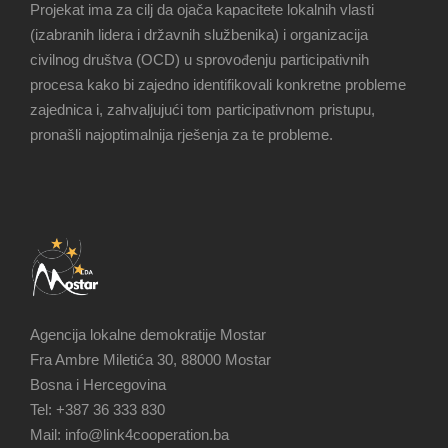
Projekat ima za cilj da ojača kapacitete lokalnih vlasti
(izabranih lidera i državnih službenika) i organizacija
civilnog društva (OCD) u sprovođenju participativnih
procesa kako bi zajedno identifikovali konkretne probleme
zajednica i, zahvaljujući tom participativnom pristupu,
pronašli najoptimalnija rješenja za te probleme.
Agencija lokalne demokratije Mostar
Fra Ambre Miletića 30, 88000 Mostar
Bosna i Hercegovina
Tel: +387 36 333 830
Mail: info@link4cooperation.ba