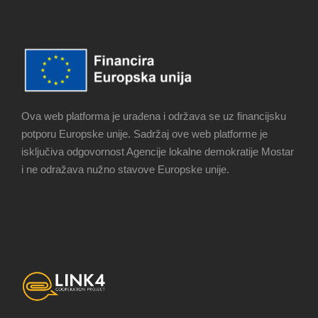
Ova web platforma je urađena i održava se uz financijsku
potporu Europske unije. Sadržaj ove web platforme je
isključiva odgovornost Agencije lokalne demokratije Mostar
i ne odražava nužno stavove Europske unije.