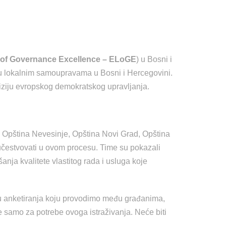
l of Governance Excellence – ELoGE
) u Bosni i
e u lokalnim samoupravama u Bosni i Hercegovini.
viziju evropskog demokratskog upravljanja.
, Opština Nevesinje, Opština Novi Grad, Opština
 učestvovati u ovom procesu. Time su pokazali
šanja kvalitete vlastitog rada i usluga koje
hu anketiranja koju provodimo među građanima,
se samo za potrebe ovoga istraživanja. Neće biti