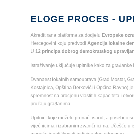
ELOGE PROCES - UPI
Akreditirana platforma za dodjelu
Evropske ozna
Hercegovini koju predvodi
Agencija lokalne de
U
12 principa dobrog demokratskog upravljan
Istraživanje uključuje upitnike kako za građanke 
Dvanaest lokalnih samouprava (Grad Mostar, Grad
Kostajnica, Opština Berkovići i Općina Ravno) je
spremnost na procjenu vlastitih kapaciteta i otvor
pružaju građanima.
Upitnici koje možete pronaći ispod, a posebno s
vijećnicima i izabranim zvaničnicima. Učešće u is
moguće identifikovati individualne odgovore.