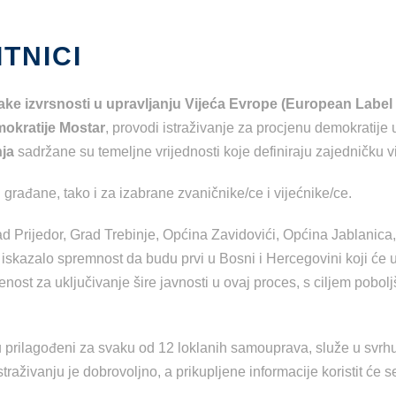
TNICI
ke izvrsnosti u upravljanju Vijeća Evrope (European Labe
mokratije Mostar
, provodi istraživanje za procjenu demokratij
ja
sadržane su temeljne vrijednosti koje definiraju zajedničku 
i građane, tako i za izabrane zvaničnike/ce i vijećnike/ce.
 Prijedor, Grad Trebinje, Općina Zavidovići, Općina Jablanica
 iskazalo spremnost da budu prvi u Bosni i Hercegovini koji će
enost za uključivanje šire javnosti u ovaj proces, s ciljem pobolj
u prilagođeni za svaku od 12 loklanih samouprava, služe u svr
traživanju je dobrovoljno, a prikupljene informacije koristit će 