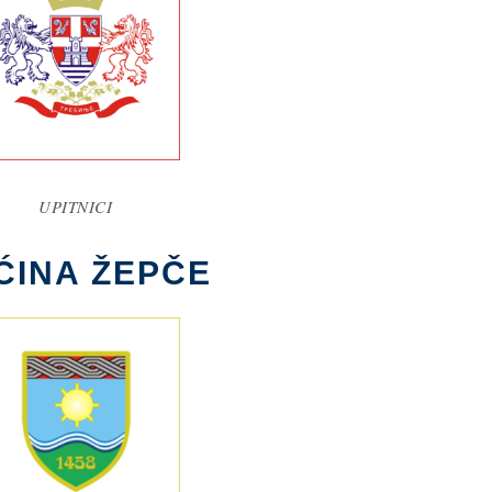
UPITNICI
ĆINA ŽEPČE