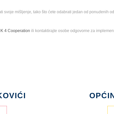
ati svoje mišljenje, tako što ćete odabrati jedan od ponuđenih o
NK 4 Cooperation
ili kontaktirajte osobe odgovorne za implement
KOVIĆI
OPĆI