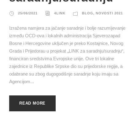
25/06/2021
4LINK
BLOG
,
NOVOSTI 2021
Izražena namjera za jačanje saradnje i bolje razumijevanje
između OCD-ova i lokalnih administracija Sjeverozapad
Bosne i Hercegovine uključen je preko Kostajnice, Novog
Grada i Prijedorau u projekat „LINK za saradnju/suradnju“,
financiran sredstvima Evropske unije. Ove tri lokalne
zajednice iz Republike Srpske dio su prijedorske regije, a
odabrane su zbog dugogodišnje saradnje koju imaju sa
Agencijom...
READ MORE