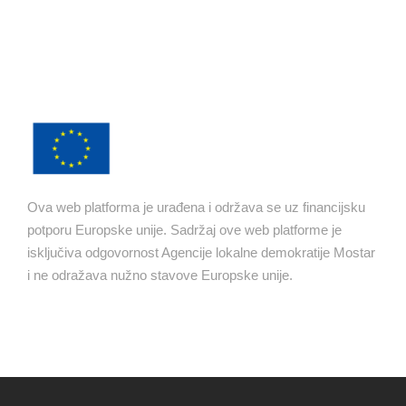
Ova web platforma je urađena i održava se uz financijsku
potporu Europske unije. Sadržaj ove web platforme je
isključiva odgovornost Agencije lokalne demokratije Mostar
i ne odražava nužno stavove Europske unije.