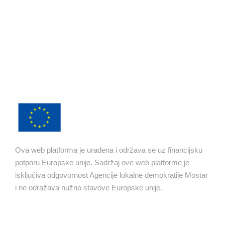
Ova web platforma je urađena i održava se uz financijsku
potporu Europske unije. Sadržaj ove web platforme je
isključiva odgovornost Agencije lokalne demokratije Mostar
i ne odražava nužno stavove Europske unije.