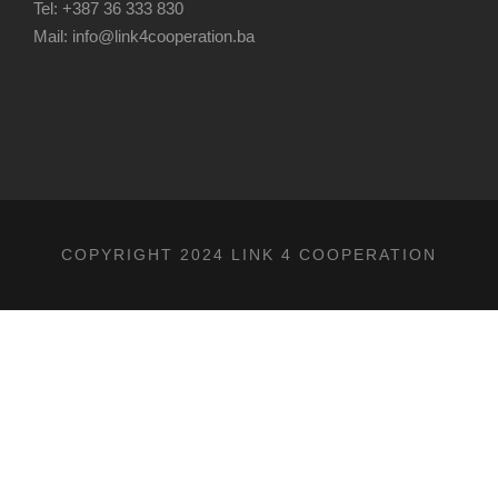
Tel: +387 36 333 830
Mail: info@link4cooperation.ba
COPYRIGHT 2024 LINK 4 COOPERATION