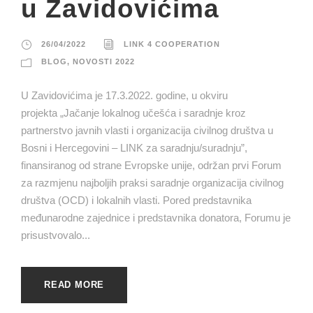
u Zavidovićima
26/04/2022
LINK 4 COOPERATION
BLOG
,
NOVOSTI 2022
U Zavidovićima je 17.3.2022. godine, u okviru
projekta „Jačanje lokalnog učešća i saradnje kroz
partnerstvo javnih vlasti i organizacija civilnog društva u
Bosni i Hercegovini – LINK za saradnju/suradnju”,
finansiranog od strane Evropske unije, održan prvi Forum
za razmjenu najboljih praksi saradnje organizacija civilnog
društva (OCD) i lokalnih vlasti. Pored predstavnika
međunarodne zajednice i predstavnika donatora, Forumu je
prisustvovalo...
READ MORE