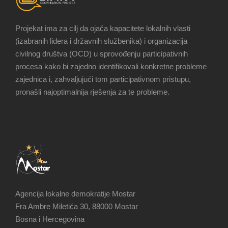
Projekat ima za cilj da ojača kapacitete lokalnih vlasti
(izabranih lidera i državnih službenika) i organizacija
civilnog društva (OCD) u sprovođenju participativnih
procesa kako bi zajedno identifikovali konkretne probleme
zajednica i, zahvaljujući tom participativnom pristupu,
pronašli najoptimalnija rješenja za te probleme.
Agencija lokalne demokratije Mostar
Fra Ambre Miletića 30, 88000 Mostar
Bosna i Hercegovina