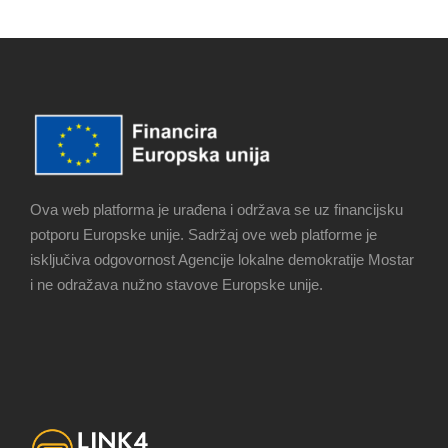
Ova web platforma je urađena i održava se uz financijsku
potporu Europske unije. Sadržaj ove web platforme je
isključiva odgovornost Agencije lokalne demokratije Mostar
i ne odražava nužno stavove Europske unije.