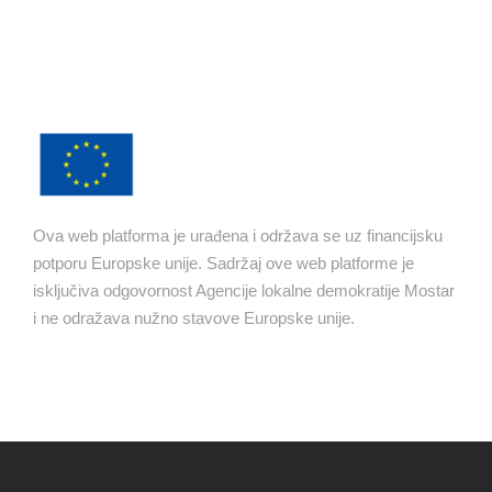
Ova web platforma je urađena i održava se uz financijsku
potporu Europske unije. Sadržaj ove web platforme je
isključiva odgovornost Agencije lokalne demokratije Mostar
i ne odražava nužno stavove Europske unije.