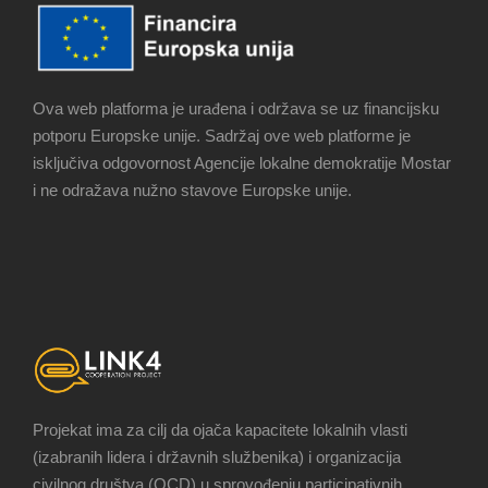
Ova web platforma je urađena i održava se uz financijsku
potporu Europske unije. Sadržaj ove web platforme je
isključiva odgovornost Agencije lokalne demokratije Mostar
i ne odražava nužno stavove Europske unije.
Projekat ima za cilj da ojača kapacitete lokalnih vlasti
(izabranih lidera i državnih službenika) i organizacija
civilnog društva (OCD) u sprovođenju participativnih