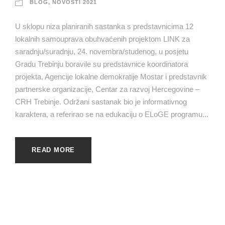
BLOG
,
NOVOSTI 2021
U sklopu niza planiranih sastanka s predstavnicima 12
lokalnih samouprava obuhvaćenih projektom LINK za
saradnju/suradnju, 24. novembra/studenog, u posjetu
Gradu Trebinju boravile su predstavnice koordinatora
projekta, Agencije lokalne demokratije Mostar i predstavnik
partnerske organizacije, Centar za razvoj Hercegovine –
CRH Trebinje. Održani sastanak bio je informativnog
karaktera, a referirao se na edukaciju o ELoGE programu...
READ MORE