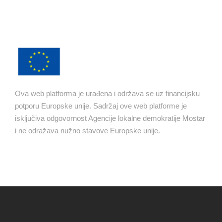
Ova web platforma je urađena i održava se uz financijsku
potporu Europske unije. Sadržaj ove web platforme je
isključiva odgovornost Agencije lokalne demokratije Mostar
i ne odražava nužno stavove Europske unije.