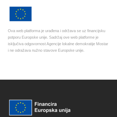
Ova web platforma je urađena i održava se uz financijsku
potporu Europske unije. Sadržaj ove web platforme je
isključiva odgovornost Agencije lokalne demokratije Mostar
i ne odražava nužno stavove Europske unije.