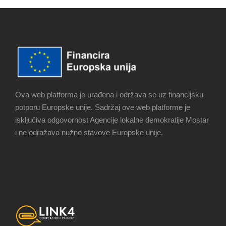
Ova web platforma je urađena i održava se uz financijsku
potporu Europske unije. Sadržaj ove web platforme je
isključiva odgovornost Agencije lokalne demokratije Mostar
i ne odražava nužno stavove Europske unije.