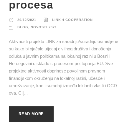
procesa
29/12/2021
LINK 4 COOPERATION
BLOG
,
NOVOSTI 2021
Aktivnosti projekta LINK za saradnju/suradnju osmišljene
su kako bi ojačale utjecaj civilnog društva i donošenja
odluka u javnim politikama na lokalnoj razini u Bosni i
Hercegovini u skladu s procesom pristupanja EU. Sve
projektne aktivnosti doprinose povoljnom pravnom i
financijskom okruženju na lokalnoj razini, učešće i
umrežavanje, kao i suradnji između loklanih vlasti i OCD-
ova. Cilj...
READ MORE