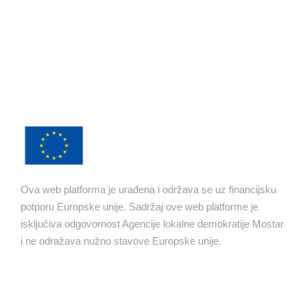
Ova web platforma je urađena i održava se uz financijsku
potporu Europske unije. Sadržaj ove web platforme je
isključiva odgovornost Agencije lokalne demokratije Mostar
i ne odražava nužno stavove Europske unije.