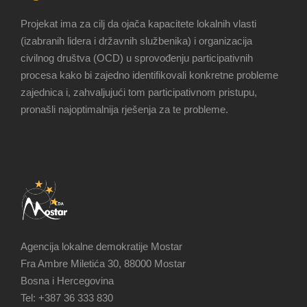
Projekat ima za cilj da ojača kapacitete lokalnih vlasti
(izabranih lidera i državnih službenika) i organizacija
civilnog društva (OCD) u sprovođenju participativnih
procesa kako bi zajedno identifikovali konkretne probleme
zajednica i, zahvaljujući tom participativnom pristupu,
pronašli najoptimalnija rješenja za te probleme.
Agencija lokalne demokratije Mostar
Fra Ambre Miletića 30, 88000 Mostar
Bosna i Hercegovina
Tel: +387 36 333 830