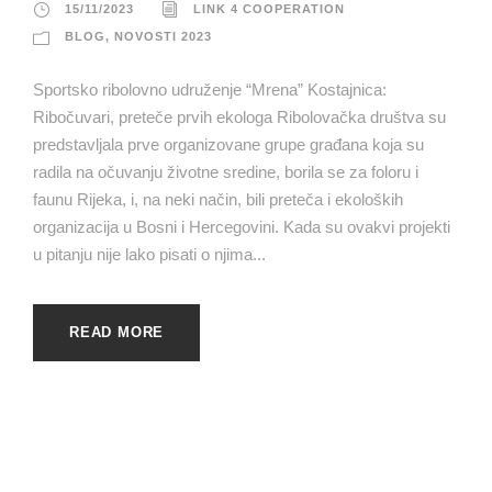
15/11/2023
LINK 4 COOPERATION
BLOG
,
NOVOSTI 2023
Sportsko ribolovno udruženje “Mrena” Kostajnica:
Ribočuvari, preteče prvih ekologa Ribolovačka društva su
predstavljala prve organizovane grupe građana koja su
radila na očuvanju životne sredine, borila se za foloru i
faunu Rijeka, i, na neki način, bili preteča i ekoloških
organizacija u Bosni i Hercegovini. Kada su ovakvi projekti
u pitanju nije lako pisati o njima...
READ MORE