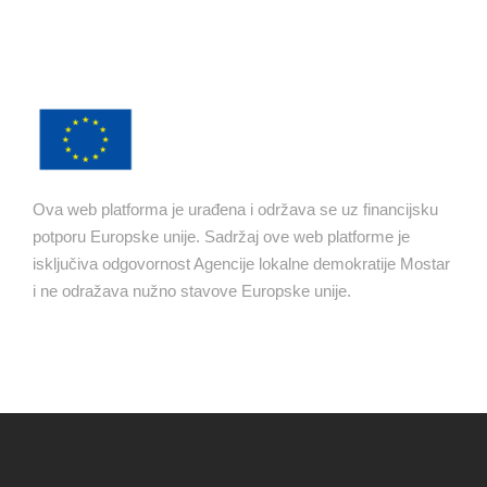
Ova web platforma je urađena i održava se uz financijsku
potporu Europske unije. Sadržaj ove web platforme je
isključiva odgovornost Agencije lokalne demokratije Mostar
i ne odražava nužno stavove Europske unije.