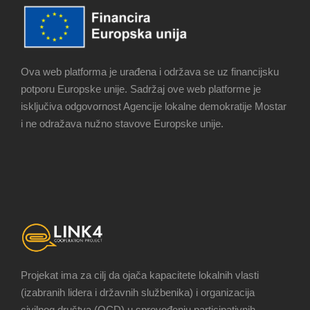
Ova web platforma je urađena i održava se uz financijsku
potporu Europske unije. Sadržaj ove web platforme je
isključiva odgovornost Agencije lokalne demokratije Mostar
i ne odražava nužno stavove Europske unije.
Projekat ima za cilj da ojača kapacitete lokalnih vlasti
(izabranih lidera i državnih službenika) i organizacija
civilnog društva (OCD) u sprovođenju participativnih