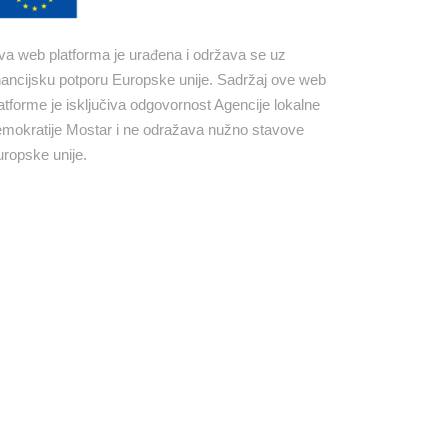
a web platforma je urađena i održava se uz
nancijsku potporu Europske unije. Sadržaj ove web
atforme je isključiva odgovornost Agencije lokalne
mokratije Mostar i ne odražava nužno stavove
ropske unije.