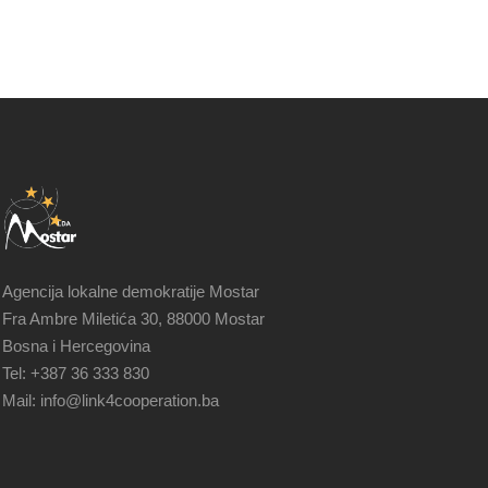
Agencija lokalne demokratije Mostar
Fra Ambre Miletića 30, 88000 Mostar
Bosna i Hercegovina
Tel: +387 36 333 830
Mail: info@link4cooperation.ba