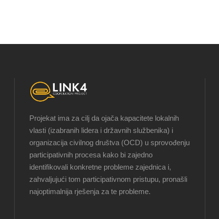
Projekat ima za cilj da ojača kapacitete lokalnih
vlasti (izabranih lidera i državnih službenika) i
organizacija civilnog društva (OCD) u sprovođenju
participativnih procesa kako bi zajedno
identifikovali konkretne probleme zajednica i,
zahvaljujući tom participativnom pristupu, pronašli
najoptimalnija rješenja za te probleme.