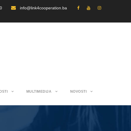
30
info@link4cooperation.ba
OSTI
MULTIMEDIJA
NOVOSTI