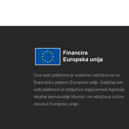
Ova web platforma je urađena i održava se uz
financijsku potporu Europske unije. Sadržaj ove
web platforme je isključiva odgovornost Agencije
lokalne demokratije Mostar i ne odražava nužno
stavove Europske unije.