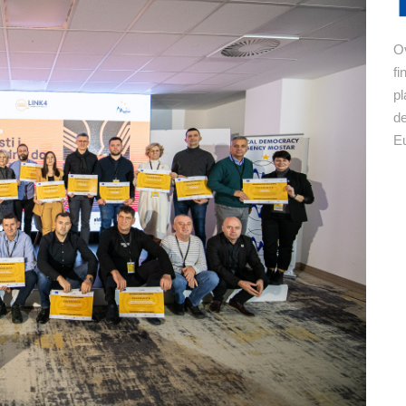
Ov
fi
pl
de
Eu