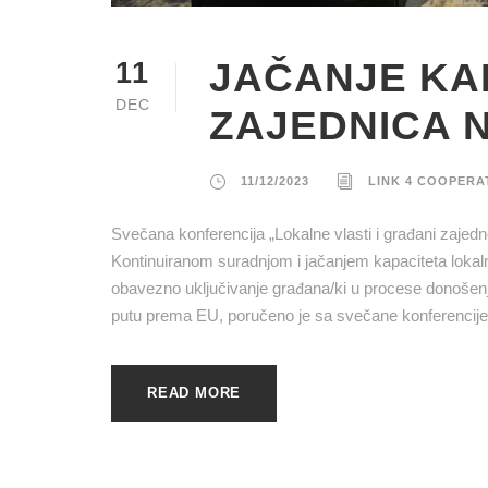
JAČANJE KA
11
DEC
ZAJEDNICA N
11/12/2023
LINK 4 COOPERA
Svečana konferencija „Lokalne vlasti i građani zajedn
Kontinuiranom suradnjom i jačanjem kapaciteta lokal
obavezno uključivanje građana/ki u procese donošen
putu prema EU, poručeno je sa svečane konferencije „
READ MORE