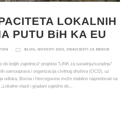
PACITETA LOKALNIH
A PUTU BiH KA EU
TION
BLOG
,
NOVOSTI 2023
,
OBAVIJESTI ZA MEDIJE
o do boljih zajednica“ projekta ”LINK za saradnju/suradnju”
nih samouprava i organizacija civilnog društva (OCD), uz
ja odluka, Bosna i Hercegovina može stabilno napredovati na
Lokalne vlasti i građani zajedno do...