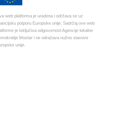
a web platforma je urađena i održava se uz
nancijsku potporu Europske unije. Sadržaj ove web
atforme je isključiva odgovornost Agencije lokalne
mokratije Mostar i ne odražava nužno stavove
ropske unije.