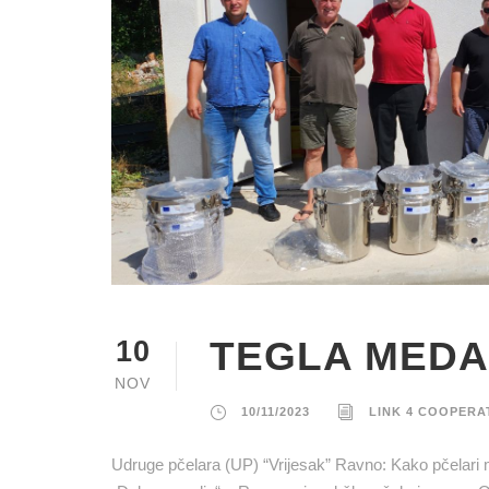
TEGLA MEDA
10
NOV
10/11/2023
LINK 4 COOPERA
Udruge pčelara (UP) “Vrijesak” Ravno: Kako pčelari 