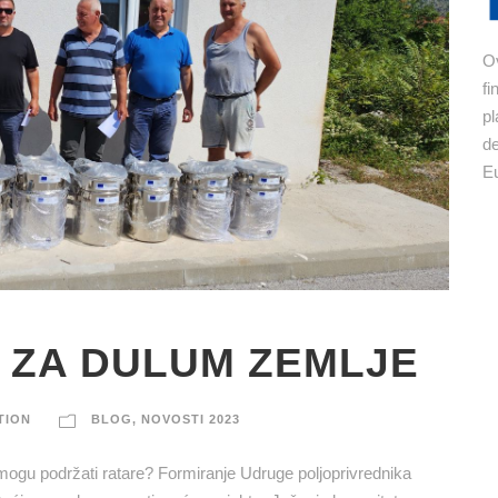
Ov
fi
pl
de
Eu
 ZA DULUM ZEMLJE
TION
BLOG
,
NOVOSTI 2023
mogu podržati ratare? Formiranje Udruge poljoprivrednika