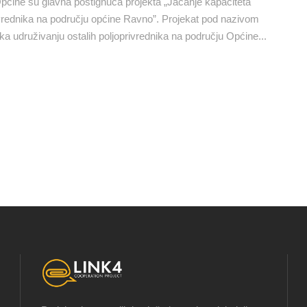
ćine su glavna postignuća projekta „Jačanje kapaciteta
ivrednika na području općine Ravno”. Projekat pod nazivom
ka udruživanju ostalih poljoprivrednika na području Općine...