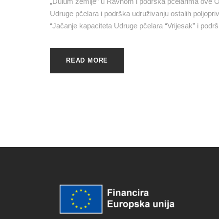
„Dulum zemlje“ u Ravnom i podrška pčelarima ove Op
Udruge pčelara i podrška udruživanju ostalih poljopr
“Jačanje kapaciteta Udruge pčelara “Vrijesak” i podrš
READ MORE