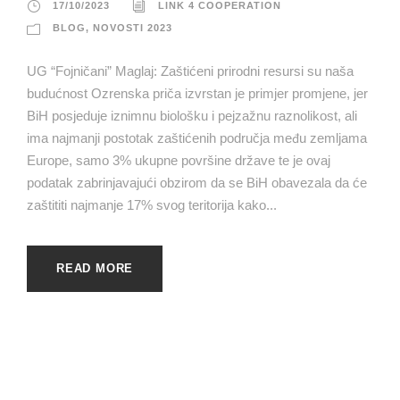
17/10/2023
LINK 4 COOPERATION
BLOG
,
NOVOSTI 2023
UG “Fojničani” Maglaj: Zaštićeni prirodni resursi su naša
budućnost Ozrenska priča izvrstan je primjer promjene, jer
BiH posjeduje iznimnu biološku i pejzažnu raznolikost, ali
ima najmanji postotak zaštićenih područja među zemljama
Europe, samo 3% ukupne površine države te je ovaj
podatak zabrinjavajući obzirom da se BiH obavezala da će
zaštititi najmanje 17% svog teritorija kako...
READ MORE