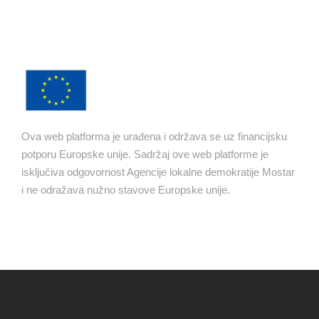
Ova web platforma je urađena i održava se uz financijsku
potporu Europske unije. Sadržaj ove web platforme je
isključiva odgovornost Agencije lokalne demokratije Mostar
i ne odražava nužno stavove Europske unije.