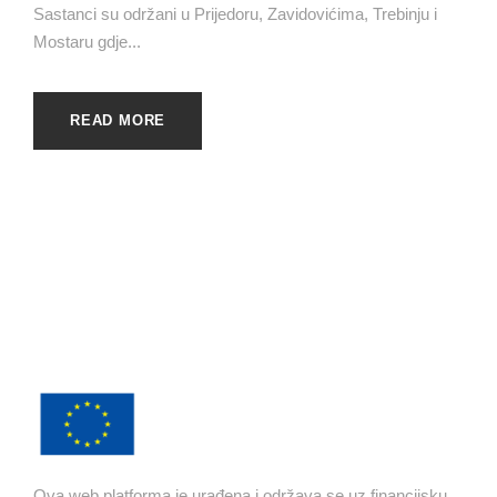
Sastanci su održani u Prijedoru, Zavidovićima, Trebinju i
Mostaru gdje...
READ MORE
Ova web platforma je urađena i održava se uz financijsku