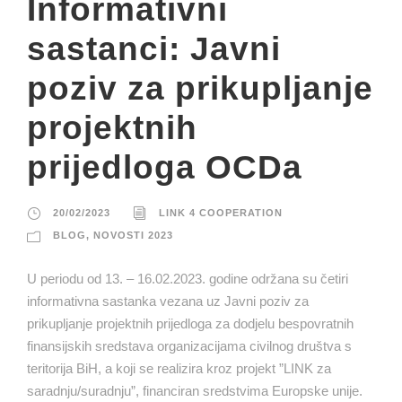
Informativni
sastanci: Javni
poziv za prikupljanje
projektnih
prijedloga OCDa
20/02/2023
LINK 4 COOPERATION
BLOG
,
NOVOSTI 2023
U periodu od 13. – 16.02.2023. godine održana su četiri
informativna sastanka vezana uz Javni poziv za
prikupljanje projektnih prijedloga za dodjelu bespovratnih
finansijskih sredstava organizacijama civilnog društva s
teritorija BiH, a koji se realizira kroz projekt ”LINK za
saradnju/suradnju”, financiran sredstvima Europske unije.