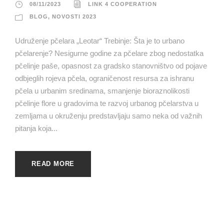
08/11/2023
LINK 4 COOPERATION
BLOG
,
NOVOSTI 2023
Udruženje pčelara „Leotar“ Trebinje: Šta je to urbano
pčelarenje? Nesigurne godine za pčelare zbog nedostatka
pčelinje paše, opasnost za gradsko stanovništvo od pojave
odbjeglih rojeva pčela, ograničenost resursa za ishranu
pčela u urbanim sredinama, smanjenje bioraznolikosti
pčelinje flore u gradovima te razvoj urbanog pčelarstva u
zemljama u okruženju predstavljaju samo neka od važnih
pitanja koja...
READ MORE