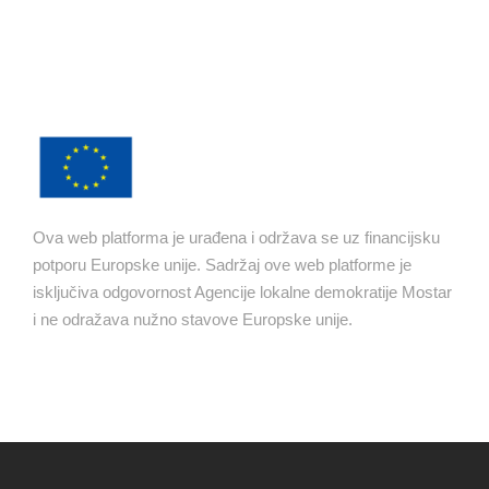
Ova web platforma je urađena i održava se uz financijsku
potporu Europske unije. Sadržaj ove web platforme je
isključiva odgovornost Agencije lokalne demokratije Mostar
i ne odražava nužno stavove Europske unije.