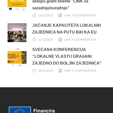
sklopu grant sheme ‘’LINK za
saradnju/suradnju’’
12/12/2023
LINK 4 COOPERATION
JAČANJE KAPACITETA LOKALNIH
ZAJEDNICA NA PUTU BiH KA EU
11/12/2023
LINK 4 COOPERATION
SVEČANA KONFERENCIJA
‘’LOKALNE VLASTI I GRAĐANI
ZAJEDNO DO BOLJIH ZAJEDNICA’’
06/12/2023
LINK 4 COOPERATION