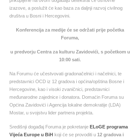
prikupljene na ovom događaju detektirat će osnovne
izazove, a poslužit će kao baza za daljnji razvoj civilnog
društva u Bosni i Hercegovini.
Konferencija za medije će se održati prije početka
Foruma,
u predvorju Centra za kulturu Zavidovići, s početkom u
10:00 sati.
Na Forumu će učestvovati gradonačelnici i načelnici, te
predstavnici OCD iz 12 gradova i općina/opština Bosne i
Hercegovine, kao i visoki zvaničnici, predstavnici
međunarodne zajednice i donatora. Domaćin Foruma su
Općina Zavidovići i Agencija lokalne demokratije (LDA)
Mostar, u svojstvu lider partnera projekta.
Središnji događaj Foruma je pokretanje
ELoGE programa
Vijeća Europe u BiH
koji će se provoditi u
12 gradova i