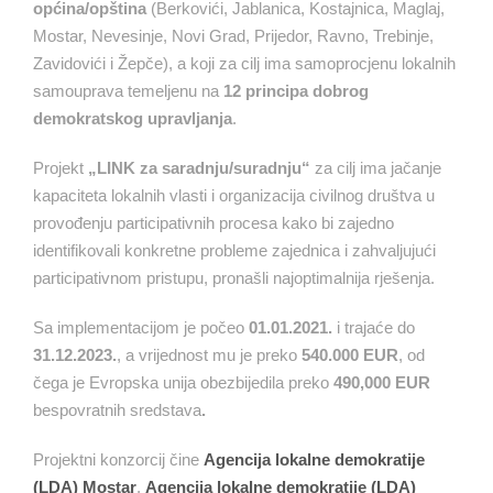
općina/opština
(Berkovići, Jablanica, Kostajnica, Maglaj,
Mostar, Nevesinje, Novi Grad, Prijedor, Ravno, Trebinje,
Zavidovići i Žepče), a koji za cilj ima samoprocjenu lokalnih
samouprava temeljenu na
12 principa dobrog
demokratskog upravljanja
.
Projekt
„LINK za saradnju/suradnju“
za cilj ima jačanje
kapaciteta lokalnih vlasti i organizacija civilnog društva u
provođenju participativnih procesa kako bi zajedno
identifikovali konkretne probleme zajednica i zahvaljujući
participativnom pristupu, pronašli najoptimalnija rješenja.
Sa implementacijom je počeo
01.01.2021.
i trajaće do
31.12.2023.
, a vrijednost mu je preko
540.000
EUR
, od
čega je Evropska unija obezbijedila preko
490,000 EUR
bespovratnih sredstava
.
Projektni konzorcij čine
Agencija lokalne demokratije
(LDA) Mostar
,
Agencija lokalne demokratije (LDA)