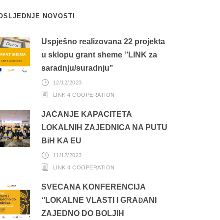
OSLJEDNJE NOVOSTI
Uspješno realizovana 22 projekta
u sklopu grant sheme ‘’LINK za
saradnju/suradnju’’
12/12/2023
LINK 4 COOPERATION
JAČANJE KAPACITETA
LOKALNIH ZAJEDNICA NA PUTU
BiH KA EU
11/12/2023
LINK 4 COOPERATION
SVEČANA KONFERENCIJA
‘’LOKALNE VLASTI I GRAĐANI
ZAJEDNO DO BOLJIH