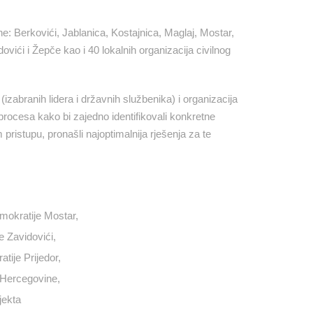
ine: Berkovići, Jablanica, Kostajnica, Maglaj, Mostar,
ovići i Žepče kao i 40 lokalnih organizacija civilnog
 (izabranih lidera i državnih službenika) i organizacija
procesa kako bi zajedno identifikovali konkretne
 pristupu, pronašli najoptimalnija rješenja za te
emokratije Mostar,
e Zavidovići,
atije Prijedor,
j Hercegovine,
jekta