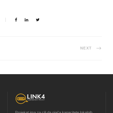
NEXT
Projekat ima za cilj da ojača kapacitete lokalnih