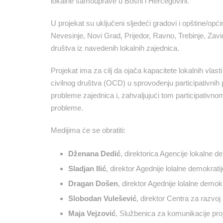
lokalne samouprave u Bosni i Hercegovini.
U projekat su uključeni sljedeći gradovi i opštine/opć
Nevesinje, Novi Grad, Prijedor, Ravno, Trebinje, Zavid
društva iz navedenih lokalnih zajednica.
Projekat ima za cilj da ojača kapacitete lokalnih vlasti
civilnog društva (OCD) u sprovođenju participativnih 
probleme zajednica i, zahvaljujući tom participativnom
probleme.
Medijima će se obratiti:
Dženana Dedić
, direktorica Agencije lokalne d
Sladjan Ilić
, direktor Agednije lolalne demokratij
Dragan Došen
, direktor Agednije lolalne demokr
Slobodan Vulešević
, direktor Centra za razvo
Maja Vejzović
, Službenica za komunikacije pro