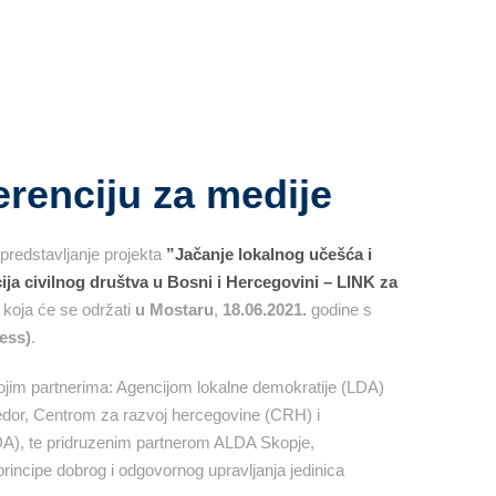
erenciju za medije
predstavljanje projekta
”Jačanje lokalnog učešća i
cija civilnog društva u Bosni i Hercegovini – LINK za
, koja će se održati
u Mostaru
,
18.06.2021.
godine s
ess)
.
ojim partnerima: Agencijom lokalne demokratije (LDA)
jedor, Centrom za razvoj hercegovine (CRH) i
DA), te pridruzenim partnerom ALDA Skopje,
 principe dobrog i odgovornog upravljanja jedinica