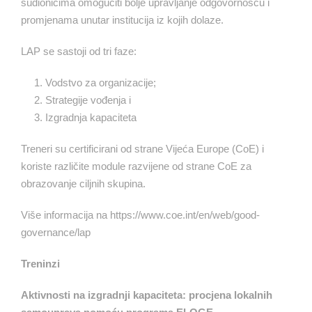
sudionicima omogućiti bolje upravljanje odgovornošću i
promjenama unutar institucija iz kojih dolaze.
LAP se sastoji od tri faze:
Vodstvo za organizacije;
Strategije vođenja i
Izgradnja kapaciteta
Treneri su certificirani od strane Vijeća Europe (CoE) i
koriste različite module razvijene od strane CoE za
obrazovanje ciljnih skupina.
Više informacija na https://www.coe.int/en/web/good-
governance/lap
Treninzi
Aktivnosti na izgradnji kapaciteta: procjena lokalnih