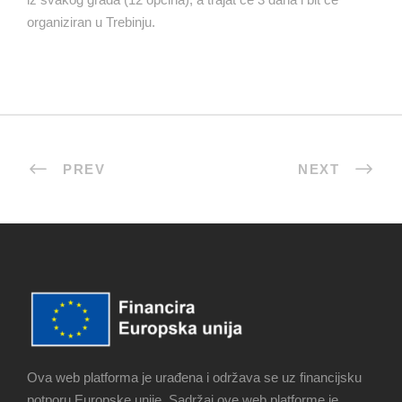
organiziran u Trebinju.
PREV
NEXT
Ova web platforma je urađena i održava se uz financijsku
potporu Europske unije. Sadržaj ove web platforme je