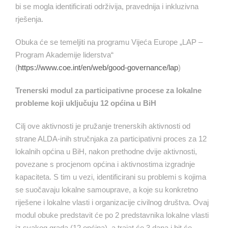
bi se mogla identificirati održivija, pravednija i inkluzivna
rješenja.
Obuka će se temeljiti na programu Vijeća Europe „LAP –
Program Akademije liderstva“
(
https://www.coe.int/en/web/good-governance/lap
)
Trenerski modul za participativne procese za lokalne
probleme koji uključuju 12 općina u BiH
Cilj ove aktivnosti je pružanje trenerskih aktivnosti od
strane ALDA-inih stručnjaka za participativni proces za 12
lokalnih općina u BiH, nakon prethodne dvije aktivnosti,
povezane s procjenom općina i aktivnostima izgradnje
kapaciteta. S tim u vezi, identificirani su problemi s kojima
se suočavaju lokalne samouprave, a koje su konkretno
riješene i lokalne vlasti i organizacije civilnog društva. Ovaj
modul obuke predstavit će po 2 predstavnika lokalne vlasti
iz svakog grada (12 općina), a trajat će 3 dana i bit će