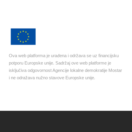
Ova web platforma je urađena i održava se uz financijsku
potporu Europske unije. Sadržaj ove web platforme je
isključiva odgovornost Agencije lokalne demokratije Mostar
i ne odražava nužno stavove Europske unije.