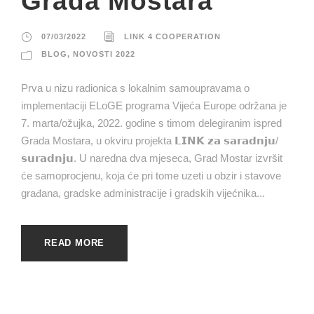
Grada Mostara
07/03/2022
LINK 4 COOPERATION
BLOG
,
NOVOSTI 2022
Prva u nizu radionica s lokalnim samoupravama o
implementaciji ELoGE programa Vijeća Europe održana je
7. marta/ožujka, 2022. godine s timom delegiranim ispred
Grada Mostara, u okviru projekta 𝗟𝗜𝗡𝗞 𝘇𝗮 𝘀𝗮𝗿𝗮𝗱𝗻𝗷𝘂/
𝘀𝘂𝗿𝗮𝗱𝗻𝗷𝘂. U naredna dva mjeseca, Grad Mostar izvršit
će samoprocjenu, koja će pri tome uzeti u obzir i stavove
građana, gradske administracije i gradskih vijećnika...
READ MORE