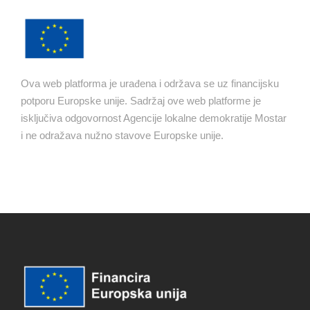
Ova web platforma je urađena i održava se uz financijsku
potporu Europske unije. Sadržaj ove web platforme je
isključiva odgovornost Agencije lokalne demokratije Mostar
i ne odražava nužno stavove Europske unije.