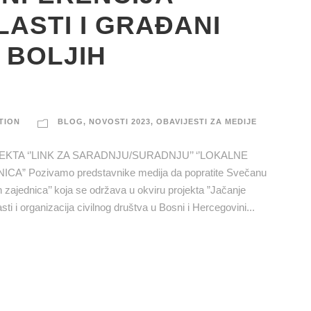
LASTI I GRAĐANI
 BOLJIH
TION
BLOG
,
NOVOSTI 2023
,
OBAVIJESTI ZA MEDIJE
EKTA ‘’LINK ZA SARADNJU/SURADNJU’’ ‘’LOKALNE
 Pozivamo predstavnike medija da popratite Svečanu
ih zajednica’’ koja se održava u okviru projekta ”Jačanje
ti i organizacija civilnog društva u Bosni i Hercegovini...