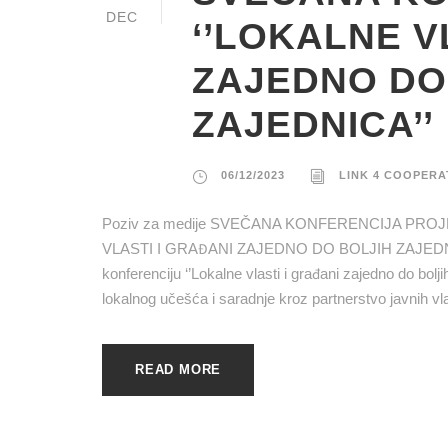
DEC
‘’LOKALNE V
ZAJEDNO DO
ZAJEDNICA’’
06/12/2023
LINK 4 COOPERA
Poziv za medije SVEČANA KONFERENCIJA PROJ
VLASTI I GRAĐANI ZAJEDNO DO BOLJIH ZAJEDNICA”
konferenciju ‘’Lokalne vlasti i građani zajedno do bolj
lokalnog učešća i saradnje kroz partnerstvo javnih vlas
READ MORE