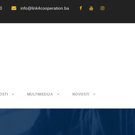
30
info@link4cooperation.ba
OSTI
MULTIMEDIJA
NOVOSTI