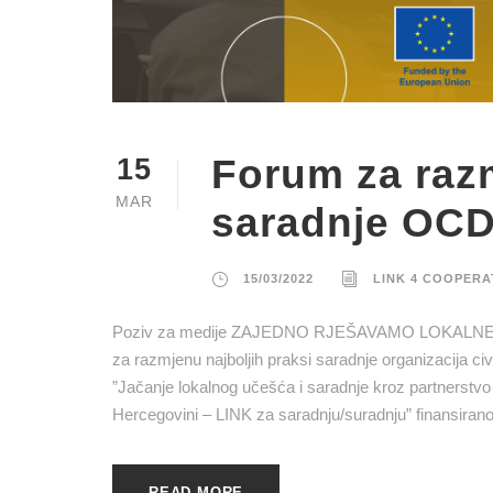
Forum za razm
15
MAR
saradnje OCD-
15/03/2022
LINK 4 COOPERA
Poziv za medije ZAJEDNO RJEŠAVAMO LOKALNE IZ
za razmjenu najboljih praksi saradnje organizacija civil
”Jačanje lokalnog učešća i saradnje kroz partnerstvo ja
Hercegovini – LINK za saradnju/suradnju” finansirano
READ MORE