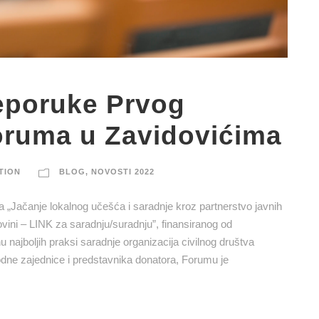
reporuke Prvog
oruma u Zavidovićima
TION
BLOG
,
NOVOSTI 2022
a „Jačanje lokalnog učešća i saradnje kroz partnerstvo javnih
govini – LINK za saradnju/suradnju”, finansiranog od
najboljih praksi saradnje organizacija civilnog društva
odne zajednice i predstavnika donatora, Forumu je