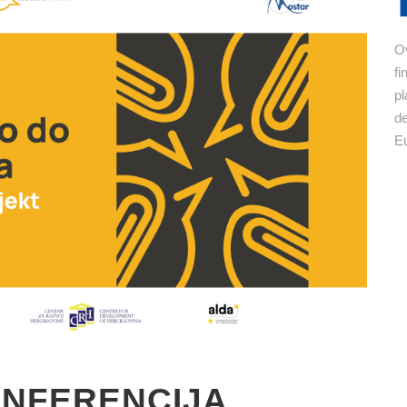
Ov
fi
pl
de
Eu
NFERENCIJA