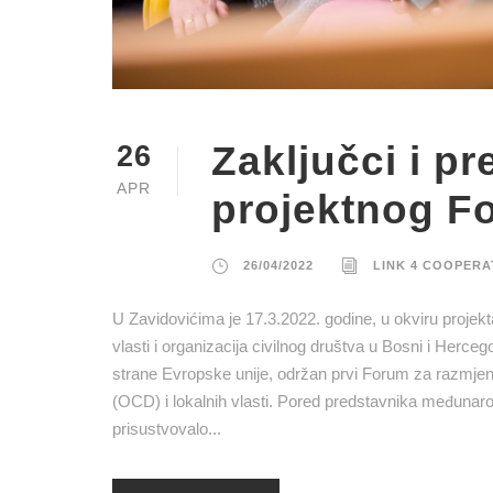
Zaključci i p
26
APR
projektnog F
26/04/2022
LINK 4 COOPERA
U Zavidovićima je 17.3.2022. godine, u okviru projekt
vlasti i organizacija civilnog društva u Bosni i Herce
strane Evropske unije, održan prvi Forum za razmjenu 
(OCD) i lokalnih vlasti. Pored predstavnika međunar
prisustvovalo...