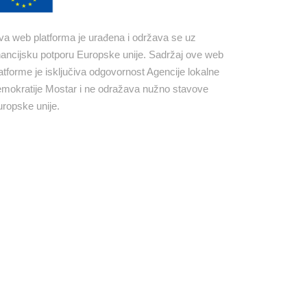
a web platforma je urađena i održava se uz
nancijsku potporu Europske unije. Sadržaj ove web
atforme je isključiva odgovornost Agencije lokalne
mokratije Mostar i ne odražava nužno stavove
ropske unije.