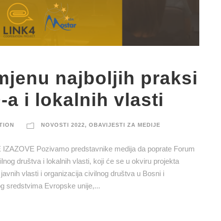
jenu najboljih praksi
a i lokalnih vlasti
TION
NOVOSTI 2022
,
OBAVIJESTI ZA MEDIJE
AZOVE Pozivamo predstavnike medija da poprate Forum
nog društva i lokalnih vlasti, koji će se u okviru projekta
vnih vlasti i organizacija civilnog društva u Bosni i
g sredstvima Evropske unije,...