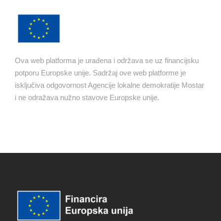
Ova web platforma je urađena i održava se uz financijsku
potporu Europske unije. Sadržaj ove web platforme je
isključiva odgovornost Agencije lokalne demokratije Mostar
i ne odražava nužno stavove Europske unije.