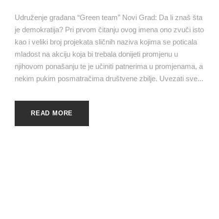
Udruženje građana “Green team” Novi Grad: Da li znaš šta
je demokratija? Pri prvom čitanju ovog imena ono zvuči isto
kao i veliki broj projekata sličnih naziva kojima se poticala
mladost na akciju koja bi trebala donijeti promjenu u
njihovom ponašanju te je učiniti patnerima u promjenama, a
nekim pukim posmatračima društvene zbilje. Uvezati sve...
READ MORE