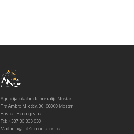
Agencija lokalne demokratije Mostar
Fra Ambre Miletića 30, 88000 Mostar
Bosna i Hercegovina
Tel: +387 36 333 830
Mail: info@link4cooperation.ba