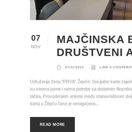
MAJČINSKA 
07
NOV
DRUŠTVENI 
07/11/2023
LINK 4 COOPERA
Udruženje žena “PRVA” Žepče: Socijalne karte zajed
su veoma jasne i nema potrebe za dodatnim filozofiran
tačka. Provođenjem ankete među stanovništvom dvije 
karta u Žepču čime je omogućeno...
READ MORE