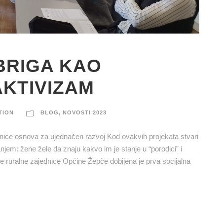
BRIGA KAO
AKTIVIZAM
TION
BLOG
,
NOVOSTI 2023
nice osnova za ujednačen razvoj Kod ovakvih projekata stvari
jem: žene žele da znaju kakvo im je stanje u “porodici” i
ruralne zajednice Općine Žepče dobijena je prva socijalna