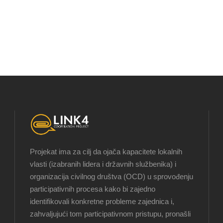
Projekat ima za cilj da ojača kapacitete lokalnih
vlasti (izabranih lidera i državnih službenika) i
organizacija civilnog društva (OCD) u sprovođenju
participativnih procesa kako bi zajedno
identifikovali konkretne probleme zajednica i,
zahvaljujući tom participativnom pristupu, pronašli