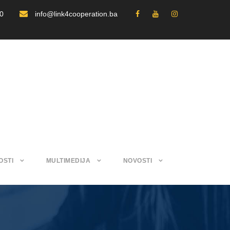
30
info@link4cooperation.ba
OSTI
MULTIMEDIJA
NOVOSTI