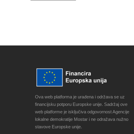
Ova web platforma je urađena i održava se uz
financijsku potporu Europske unije. Sadržaj ove
web platforme je isključiva odgovornost Agencije
lokalne demokratije Mostar i ne odražava nužno
stavove Europske unije.