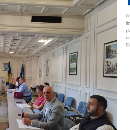
Ov
fi
pl
de
Eu