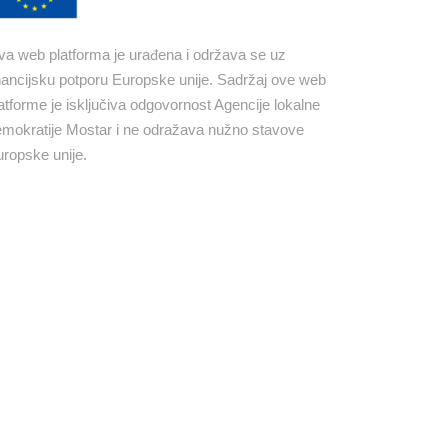
a web platforma je urađena i održava se uz
nancijsku potporu Europske unije. Sadržaj ove web
atforme je isključiva odgovornost Agencije lokalne
mokratije Mostar i ne odražava nužno stavove
ropske unije.