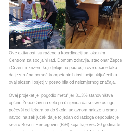
Ove aktivnosti su rađene u koordinaciji sa lokalnim
Centrom za socijalni rad, Domom zdravlja, stacionar Žepče
i Crvenim križem koji djeluje na području ove općine tako
da je stručna pomoć kompetentnih institucija uključenih u
ovaj složen i osjetljiv posao bila od neizmjernog značaja.
Ovaj projekat je “pogodio metu” jer 81,3% stanovništva
općine Žepče živi na selu pa činjenica da se sve usluge,
počevši od ljekara pa do škola, uglavnom nalaze u gradu
navodi na zaključak da je to jedan od razloga depopulacije
sela u Bosni i Hercegovini (BiH) koja traje već 30 godina te