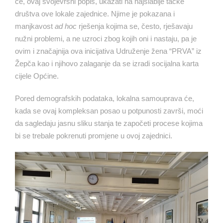
će, ovaj svojevrsni popis, ukazati na najslabije tačke
društva ove lokale zajednice. Njime je pokazana i
manjkavost
ad hoc
rješenja kojima se, često, rješavaju
nužni problemi, a ne uzroci zbog kojih oni i nastaju, pa je
ovim i značajnija ova inicijativa Udruženje žena “PRVA” iz
Žepča kao i njihovo zalaganje da se izradi socijalna karta
cijele Općine.
Pored demografskih podataka, lokalna samouprava će,
kada se ovaj kompleksan posao u potpunosti završi, moći
da sagledaju jasnu sliku stanja te započeti procese kojima
bi se trebale pokrenuti promjene u ovoj zajednici.