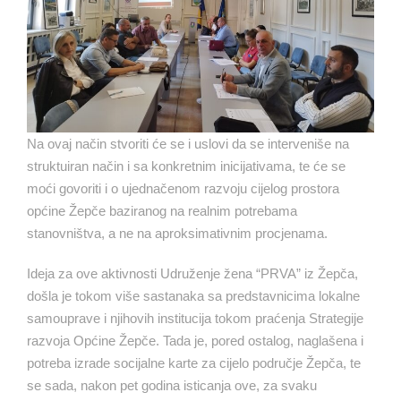
Na ovaj način stvoriti će se i uslovi da se interveniše na
struktuiran način i sa konkretnim inicijativama, te će se
moći govoriti i o ujednačenom razvoju cijelog prostora
općine Žepče baziranog na realnim potrebama
stanovništva, a ne na aproksimativnim procjenama.
Ideja za ove aktivnosti Udruženje žena “PRVA” iz Žepča,
došla je tokom više sastanaka sa predstavnicima lokalne
samouprave i njihovih institucija tokom praćenja Strategije
razvoja Općine Žepče. Tada je, pored ostalog, naglašena i
potreba izrade socijalne karte za cijelo područje Žepča, te
se sada, nakon pet godina isticanja ove, za svaku