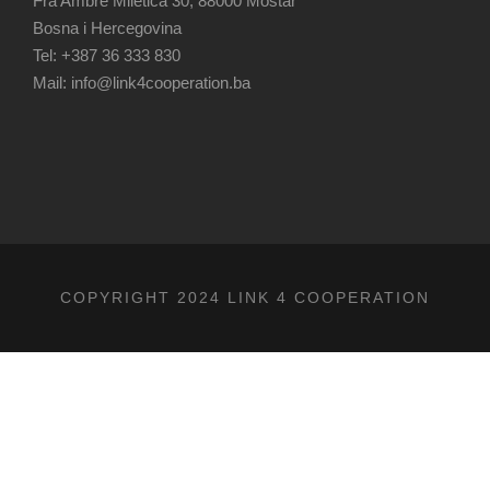
Fra Ambre Miletića 30, 88000 Mostar
Bosna i Hercegovina
Tel: +387 36 333 830
Mail: info@link4cooperation.ba
COPYRIGHT 2024 LINK 4 COOPERATION