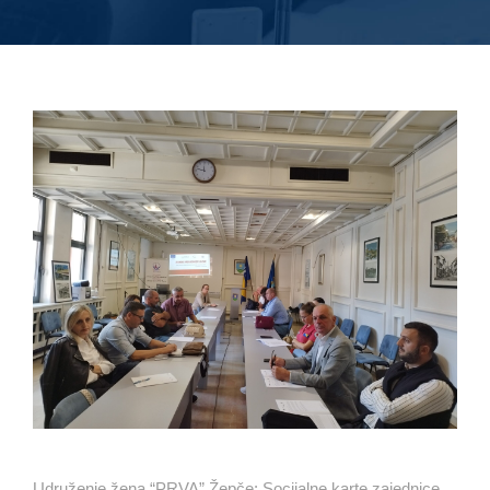
Udruženje žena “PRVA” Žepče: Socijalne karte zajednice