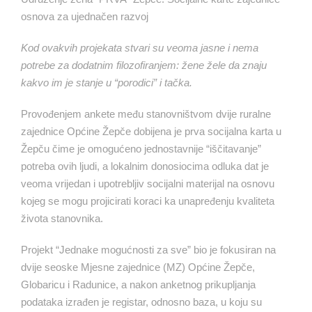
osnova za ujednačen razvoj
Kod ovakvih projekata stvari su veoma jasne i nema
potrebe za dodatnim filozofiranjem: žene žele da znaju
kakvo im je stanje u “porodici” i tačka.
Provođenjem ankete među stanovništvom dvije ruralne
zajednice Općine Žepče dobijena je prva socijalna karta u
Žepču čime je omogućeno jednostavnije “iščitavanje”
potreba ovih ljudi, a lokalnim donosiocima odluka dat je
veoma vrijedan i upotrebljiv socijalni materijal na osnovu
kojeg se mogu projicirati koraci ka unapređenju kvaliteta
života stanovnika.
Projekt “Jednake mogućnosti za sve” bio je fokusiran na
dvije seoske Mjesne zajednice (MZ) Općine Žepče,
Globaricu i Radunice, a nakon anketnog prikupljanja
podataka izrađen je registar, odnosno baza, u koju su