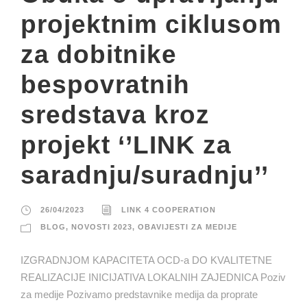
projektnim ciklusom
za dobitnike
bespovratnih
sredstava kroz
projekt ‘’LINK za
saradnju/suradnju’’
26/04/2023
LINK 4 COOPERATION
BLOG
,
NOVOSTI 2023
,
OBAVIJESTI ZA MEDIJE
IZGRADNJOM KAPACITETA OCD-a DO KVALITETNE
REALIZACIJE INICIJATIVA LOKALNIH ZAJEDNICA Poziv
za medije Pozivamo predstavnike medija da proprate