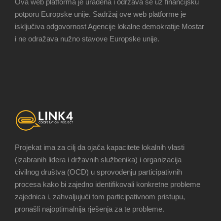
Ova web platforma je urađena i održava se uz financijsku
potporu Europske unije. Sadržaj ove web platforme je
isključiva odgovornost Agencije lokalne demokratije Mostar
i ne odražava nužno stavove Europske unije.
Projekat ima za cilj da ojača kapacitete lokalnih vlasti
(izabranih lidera i državnih službenika) i organizacija
civilnog društva (OCD) u sprovođenju participativnih
procesa kako bi zajedno identifikovali konkretne probleme
zajednica i, zahvaljujući tom participativnom pristupu,
pronašli najoptimalnija rješenja za te probleme.