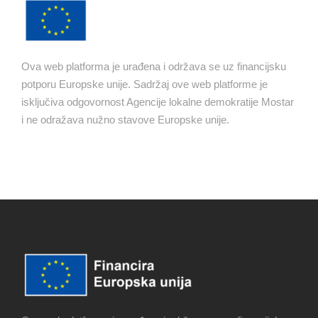
Ova web platforma je urađena i održava se uz financijsku
potporu Europske unije. Sadržaj ove web platforme je
isključiva odgovornost Agencije lokalne demokratije Mostar
i ne odražava nužno stavove Europske unije.