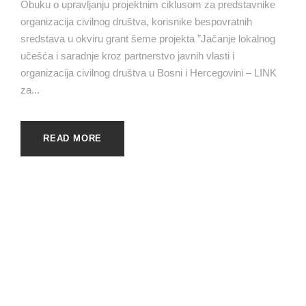
Obuku o upravljanju projektnim ciklusom za predstavnike
organizacija civilnog društva, korisnike bespovratnih
sredstava u okviru grant šeme projekta ”Jačanje lokalnog
učešća i saradnje kroz partnerstvo javnih vlasti i
organizacija civilnog društva u Bosni i Hercegovini – LINK
za...
READ MORE