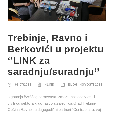
Trebinje, Ravno i
Berkovići u projektu
‘’LINK za
saradnju/suradnju’’
09/07/2021
4LINK
BLOG
,
NOVOSTI 2021
Izgradnja čvršćeg parnerstva između nosioca vlasti i
civilnog sektora ključ razvoja zajednica Grad Trebinje i
Općina Ravno su dugogodišni partneri “Centra za razvoj