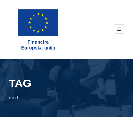
TAG
med