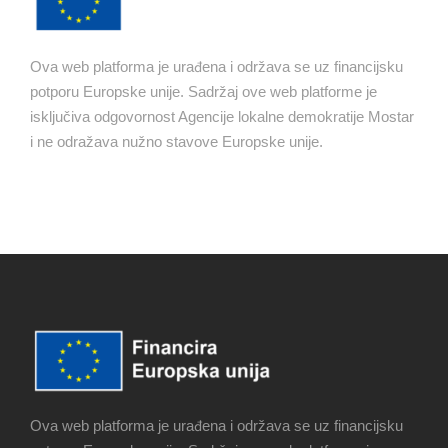
Ova web platforma je urađena i održava se uz financijsku
potporu Europske unije. Sadržaj ove web platforme je
isključiva odgovornost Agencije lokalne demokratije Mostar
i ne odražava nužno stavove Europske unije.
Ova web platforma je urađena i održava se uz financijsku