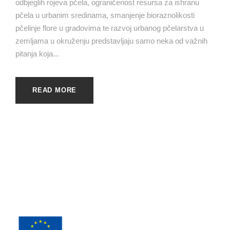
odbjeglih rojeva pčela, ograničenost resursa za ishranu
pčela u urbanim sredinama, smanjenje bioraznolikosti
pčelinje flore u gradovima te razvoj urbanog pčelarstva u
zemljama u okruženju predstavljaju samo neka od važnih
pitanja koja...
READ MORE