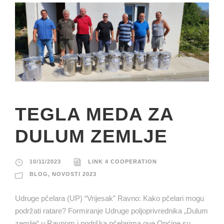
TEGLA MEDA ZA
DULUM ZEMLJE
10/11/2023
LINK 4 COOPERATION
BLOG
,
NOVOSTI 2023
Udruge pčelara (UP) “Vrijesak” Ravno: Kako pčelari mogu
podržati ratare? Formiranje Udruge poljoprivrednika „Dulum
zemlje“ u Ravnom i podrška pčelarima ove Općine su