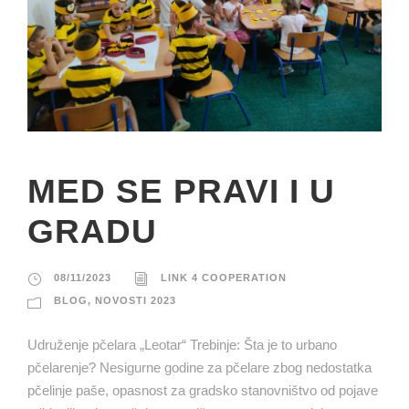
MED SE PRAVI I U
GRADU
08/11/2023
LINK 4 COOPERATION
BLOG
,
NOVOSTI 2023
Udruženje pčelara „Leotar“ Trebinje: Šta je to urbano
pčelarenje? Nesigurne godine za pčelare zbog nedostatka
pčelinje paše, opasnost za gradsko stanovništvo od pojave