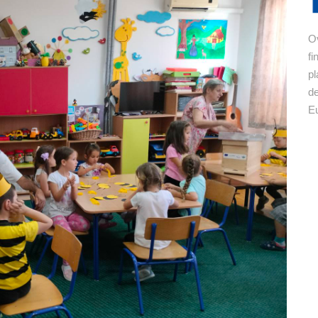
Ov
fi
pl
de
Eu