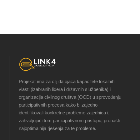
Projekat ima za cilj da ojača kapacitete lokalnih
vlasti (izabranih lidera i državnih službenika) i
organizacija civilnog društva (OCD) u sprovođenju
participativnih procesa kako bi zajedno
identifikovali konkretne probleme zajednica i,
zahvaljujući tom participativnom pristupu, pronašli
najoptimalnija rješenja za te probleme.