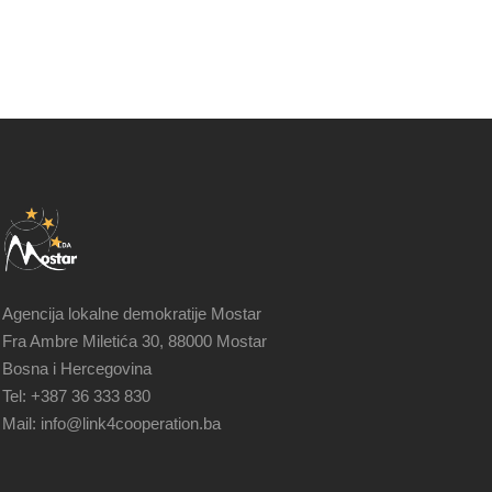
Agencija lokalne demokratije Mostar
Fra Ambre Miletića 30, 88000 Mostar
Bosna i Hercegovina
Tel: +387 36 333 830
Mail: info@link4cooperation.ba