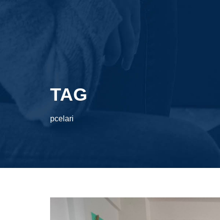
TAG
pcelari