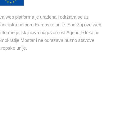
a web platforma je urađena i održava se uz
nancijsku potporu Europske unije. Sadržaj ove web
atforme je isključiva odgovornost Agencije lokalne
mokratije Mostar i ne odražava nužno stavove
ropske unije.