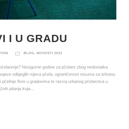
I I U GRADU
TION
BLOG
,
NOVOSTI 2023
o pčelarenje? Nesigurne godine za pčelare zbog nedostatka
ojave odbjeglih rojeva pčela, ograničenost resursa za ishranu
 pčelinje flore u gradovima te razvoj urbanog pčelarstva u
ih pitanja koja...