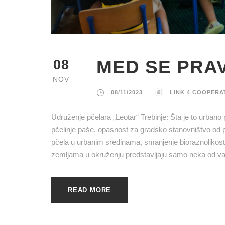
MED SE PRAV
08
NOV
08/11/2023
LINK 4 COOPERA
Udruženje pčelara „Leotar“ Trebinje: Šta je to urban
pčelinje paše, opasnost za gradsko stanovništvo od p
pčela u urbanim sredinama, smanjenje bioraznolikosti
zemljama u okruženju predstavljaju samo neka od važn
READ MORE