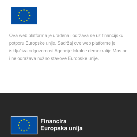
Ova web platforma je urađena i održava se uz financijsku
potporu Europske unije. Sadržaj ove web platforme je
isključiva odgovornost Agencije lokalne demokratije Mostar
i ne odražava nužno stavove Europske unije.