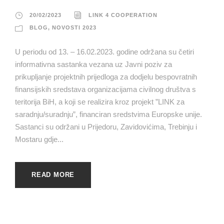
20/02/2023
LINK 4 COOPERATION
BLOG
,
NOVOSTI 2023
U periodu od 13. – 16.02.2023. godine održana su četiri
informativna sastanka vezana uz Javni poziv za
prikupljanje projektnih prijedloga za dodjelu bespovratnih
finansijskih sredstava organizacijama civilnog društva s
teritorija BiH, a koji se realizira kroz projekt ”LINK za
saradnju/suradnju”, financiran sredstvima Europske unije.
Sastanci su održani u Prijedoru, Zavidovićima, Trebinju i
Mostaru gdje...
READ MORE