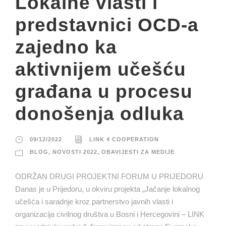
Lokalne vlasti i
predstavnici OCD-a
zajedno ka
aktivnijem učešću
građana u procesu
donošenja odluka
09/12/2022
LINK 4 COOPERATION
BLOG
,
NOVOSTI 2022
,
OBAVIJESTI ZA MEDIJE
ODRŽAN DRUGI PROJEKTNI FORUM U PRIJEDORU
Danas je u Prijedoru, u okviru projekta „Jačanje lokalnog
učešća i saradnje kroz partnerstvo javnih vlasti i
organizacija civilnog društva u Bosni i Hercegovini – LINK