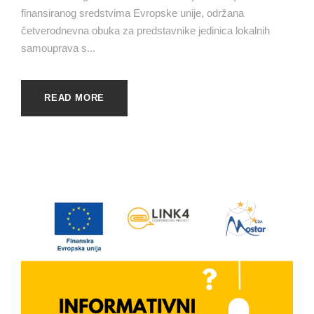
finansiranog sredstvima Evropske unije, održana
četverodnevna obuka za predstavnike jedinica lokalnih
samouprava s...
READ MORE