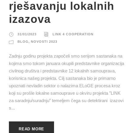
rješavanju lokalnih
izazova
31/01/2023
LINK 4 COOPERATION
BLOG
,
NOVOSTI 2023
Zadnju godinu projekta započeli smo serijom sastanaka na
kojima smo tokom januara okupili predstavnike organizacija
civilnog društva i predstavnike 12 lokalnih samouprava,
korisnica našeg projekta. Cilj sastanaka bio je primarno
upoznati nevladin sektor o nalazima ELoGE procesa kroz
koji su prošle lokalne samouprave u okviru projekta ”LINK
za saradnju/suradnju” temeljem čega su detektirani izazovi
s...
READ MORE