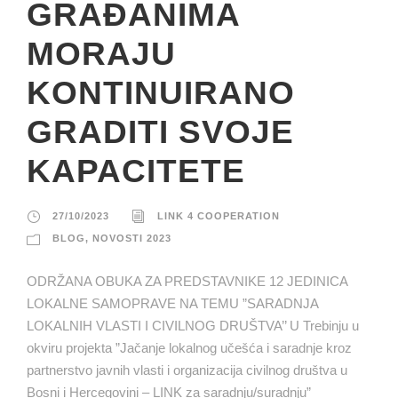
GRAĐANIMA
MORAJU
KONTINUIRANO
GRADITI SVOJE
KAPACITETE
27/10/2023
LINK 4 COOPERATION
BLOG
,
NOVOSTI 2023
ODRŽANA OBUKA ZA PREDSTAVNIKE 12 JEDINICA
LOKALNE SAMOPRAVE NA TEMU ”SARADNJA
LOKALNIH VLASTI I CIVILNOG DRUŠTVA’’ U Trebinju u
okviru projekta ”Jačanje lokalnog učešća i saradnje kroz
partnerstvo javnih vlasti i organizacija civilnog društva u
Bosni i Hercegovini – LINK za saradnju/suradnju”