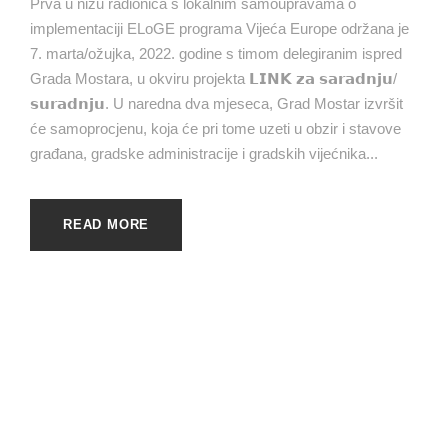
Prva u nizu radionica s lokalnim samoupravama o
implementaciji ELoGE programa Vijeća Europe održana je
7. marta/ožujka, 2022. godine s timom delegiranim ispred
Grada Mostara, u okviru projekta 𝗟𝗜𝗡𝗞 𝘇𝗮 𝘀𝗮𝗿𝗮𝗱𝗻𝗷𝘂/
𝘀𝘂𝗿𝗮𝗱𝗻𝗷𝘂. U naredna dva mjeseca, Grad Mostar izvršit
će samoprocjenu, koja će pri tome uzeti u obzir i stavove
građana, gradske administracije i gradskih vijećnika...
READ MORE