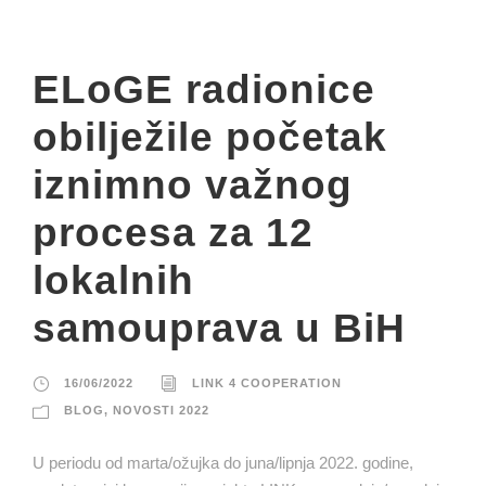
ELoGE radionice
obilježile početak
iznimno važnog
procesa za 12
lokalnih
samouprava u BiH
16/06/2022
LINK 4 COOPERATION
BLOG
,
NOVOSTI 2022
U periodu od marta/ožujka do juna/lipnja 2022. godine,