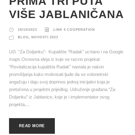
PRIMA TRI PUTA
VIŠE JABLANIČANA
18/10/2023
LINK 4 COOPERATION
BLOG
,
NOVOSTI 2023
UG “Za Doljanku”: Kupalište “Radak” ucrtano i na Google
maps Osnovna ideja iz koje se razvio projekat
“Revitalizacija kupališta Radak” nastala je nakon
promišljanja kako motivisati ljude da se volonetrski
angažuju i daju svoj doprinos jednoj inicijativi koja je
pretočena u projektni prijedlog. Udruženje građana “Za
Doljanku” iz Jablanice, koje je i implementator ovog
projekta,...
READ MORE