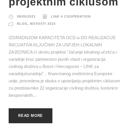
projektnim ciklusom
08/05/2023
LINK 4 COOPERATION
BLOG
,
NOVOSTI 2023
IZGRADNJOM KAPACITETA OCD-a DO REALIZACIJE
INICIJATIVA KLJUČNIH ZA USPJEH LOKALNIH
ZAJEDNICA U okviru projekta ”Jačanje lokalnog učešća i
saradnje kroz partnerstvo javnih vlasti i organizacija
civilnog društva u Bosni i Hercegovini – LINK za
saradnju/suradnju” , financiranog sredstvima Europske
unije, provedena je obuka o upravljanju projektnim ciklusom
za predstavnike 22 organizacije civilnog društva, korisnice
bespovratnih...
READ MORE