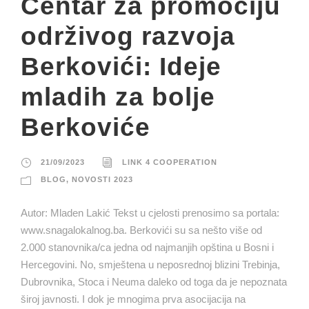
Centar za promociju
održivog razvoja
Berkovići: Ideje
mladih za bolje
Berkoviće
21/09/2023
LINK 4 COOPERATION
BLOG
,
NOVOSTI 2023
Autor: Mladen Lakić Tekst u cjelosti prenosimo sa portala:
www.snagalokalnog.ba. Berkovići su sa nešto više od
2.000 stanovnika/ca jedna od najmanjih opština u Bosni i
Hercegovini. No, smještena u neposrednoj blizini Trebinja,
Dubrovnika, Stoca i Neuma daleko od toga da je nepoznata
široj javnosti. I dok je mnogima prva asocijacija na