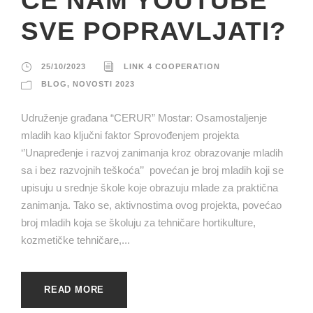
ĆE NAM YOUTUBE
SVE POPRAVLJATI?
25/10/2023
LINK 4 COOPERATION
BLOG
,
NOVOSTI 2023
Udruženje građana “CERUR” Mostar: Osamostaljenje
mladih kao ključni faktor Sprovođenjem projekta
‘’Unapređenje i razvoj zanimanja kroz obrazovanje mladih
sa i bez razvojnih teškoća’’ povećan je broj mladih koji se
upisuju u srednje škole koje obrazuju mlade za praktična
zanimanja. Tako se, aktivnostima ovog projekta, povećao
broj mladih koja se školuju za tehničare hortikulture,
kozmetičke tehničare,...
READ MORE