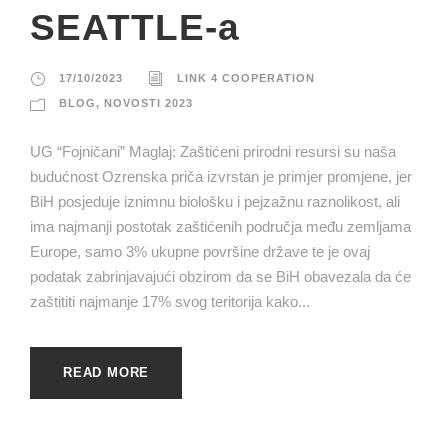
SEATTLE-a
17/10/2023
LINK 4 COOPERATION
BLOG
,
NOVOSTI 2023
UG “Fojničani” Maglaj: Zaštićeni prirodni resursi su naša
budućnost Ozrenska priča izvrstan je primjer promjene, jer
BiH posjeduje iznimnu biološku i pejzažnu raznolikost, ali
ima najmanji postotak zaštićenih područja među zemljama
Europe, samo 3% ukupne površine države te je ovaj
podatak zabrinjavajući obzirom da se BiH obavezala da će
zaštititi najmanje 17% svog teritorija kako...
READ MORE