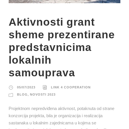
Aktivnosti grant
sheme prezentirane
predstavnicima
lokalnih
samouprava
05/07/2023
LINK 4 COOPERATION
BLOG
,
NOVOSTI 2023
Projektnom nepredviđena aktivnost, potaknuta od strane
konzorcija projekta, bila je organizacija i realizacija
sastanaka u lokalnim zajednicama u kojima se