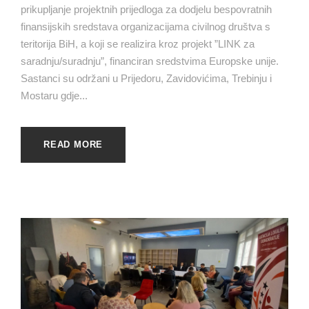
prikupljanje projektnih prijedloga za dodjelu bespovratnih
finansijskih sredstava organizacijama civilnog društva s
teritorija BiH, a koji se realizira kroz projekt ”LINK za
saradnju/suradnju”, financiran sredstvima Europske unije.
Sastanci su održani u Prijedoru, Zavidovićima, Trebinju i
Mostaru gdje...
READ MORE