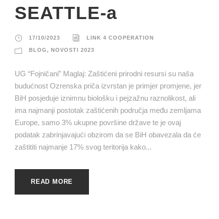
SEATTLE-a
17/10/2023
LINK 4 COOPERATION
BLOG
,
NOVOSTI 2023
UG “Fojničani” Maglaj: Zaštićeni prirodni resursi su naša
budućnost Ozrenska priča izvrstan je primjer promjene, jer
BiH posjeduje iznimnu biološku i pejzažnu raznolikost, ali
ima najmanji postotak zaštićenih područja među zemljama
Europe, samo 3% ukupne površine države te je ovaj
podatak zabrinjavajući obzirom da se BiH obavezala da će
zaštititi najmanje 17% svog teritorija kako...
READ MORE