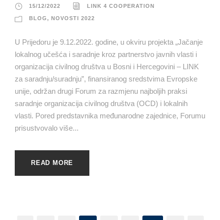
15/12/2022
LINK 4 COOPERATION
BLOG
,
NOVOSTI 2022
U Prijedoru je 9.12.2022. godine, u okviru projekta „Jačanje
lokalnog učešća i saradnje kroz partnerstvo javnih vlasti i
organizacija civilnog društva u Bosni i Hercegovini – LINK
za saradnju/suradnju”, finansiranog sredstvima Evropske
unije, održan drugi Forum za razmjenu najboljih praksi
saradnje organizacija civilnog društva (OCD) i lokalnih
vlasti. Pored predstavnika međunarodne zajednice, Forumu
prisustvovalo više...
READ MORE