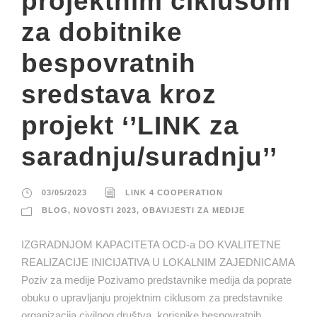
projektnim ciklusom
za dobitnike
bespovratnih
sredstava kroz
projekt ‘’LINK za
saradnju/suradnju’’
03/05/2023
LINK 4 COOPERATION
BLOG
,
NOVOSTI 2023
,
OBAVIJESTI ZA MEDIJE
IZGRADNJOM KAPACITETA OCD-a DO KVALITETNE
REALIZACIJE INICIJATIVA U LOKALNIM ZAJEDNICAMA
Poziv za medije Pozivamo predstavnike medija da poprate
obuku o upravljanju projektnim ciklusom za predstavnike
organizacija civilnog društva, korisnike bespovratnih