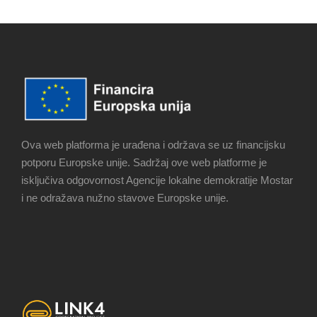
Ova web platforma je urađena i održava se uz financijsku
potporu Europske unije. Sadržaj ove web platforme je
isključiva odgovornost Agencije lokalne demokratije Mostar
i ne odražava nužno stavove Europske unije.