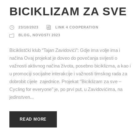
BICIKLIZAM ZA SVE
23/10/2023
LINK 4 COOPERATION
BLOG
,
NOVOSTI 2023
Biciklistčki klub “Tajan Zavidovići”: Gdje ima volje ima i
načina Ovaj projekat je doveo do povećanja svijesti o
važnosti aktivnog načina života, posebno biciklizma, a kao i
u promociji socijalne interakcije i važnosti timskog rada za
dobrobit cijele zajednice. Projekat ‘’Biciklizam za sve –
Cycling for everyone’’ je, po prvi put, u Zavidovićima, na
jedinstven...
READ MORE