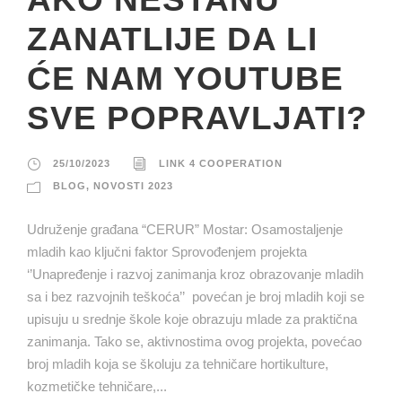
ZANATLIJE DA LI
ĆE NAM YOUTUBE
SVE POPRAVLJATI?
25/10/2023
LINK 4 COOPERATION
BLOG
,
NOVOSTI 2023
Udruženje građana “CERUR” Mostar: Osamostaljenje
mladih kao ključni faktor Sprovođenjem projekta
‘’Unapređenje i razvoj zanimanja kroz obrazovanje mladih
sa i bez razvojnih teškoća’’ povećan je broj mladih koji se
upisuju u srednje škole koje obrazuju mlade za praktična
zanimanja. Tako se, aktivnostima ovog projekta, povećao
broj mladih koja se školuju za tehničare hortikulture,
kozmetičke tehničare,...