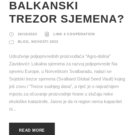
BALKANSKI
TREZOR SJEMENA?
26/10/2023
LINK 4 COOPERATION
BLOG
,
NOVOSTI 2023
Udruženje poljoprivrednih proizvođača “Agro-dolina”
Zavidovići: Lokalna sjemena za razvoj poljoprivrede Na
sjeveru Europe, u Norveškom Svalbaradu, nalazi se
Svjetski trezor sjemena (Svalbard Global Seed Vault) kojeg
još zovu i “Trezor sudnjeg dana”, a riječ je o najvažnijem
mjestu za očuvanje proizvodnje hrane u slučaju neke
ekološke katastrofe. Jasno je da ni region nema kapacitet
ni...
READ MORE