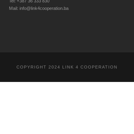
Tel: +387 36 333 830
Mail: info@link4cooperation.ba
COPYRIGHT 2024 LINK 4 COOPERATION