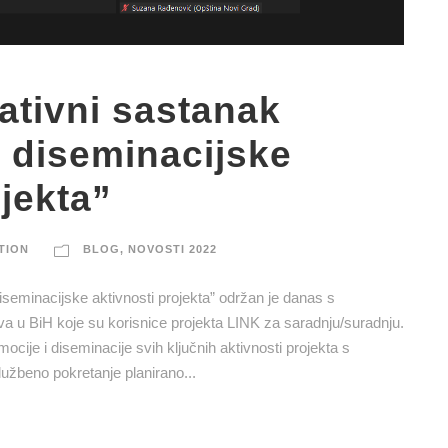
ativni sastanak
 diseminacijske
ojekta”
TION
BLOG
,
NOVOSTI 2022
iseminacijske aktivnosti projekta” održan je danas s
 u BiH koje su korisnice projekta LINK za saradnju/suradnju.
mocije i diseminacije svih ključnih aktivnosti projekta s
žbeno pokretanje planirano...