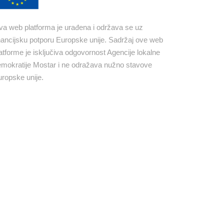
a web platforma je urađena i održava se uz
nancijsku potporu Europske unije. Sadržaj ove web
atforme je isključiva odgovornost Agencije lokalne
mokratije Mostar i ne odražava nužno stavove
ropske unije.