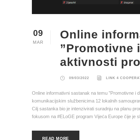
Online inform
09
MAR
”Promotivne i
aktivnosti pr
09/03/2022
LINK 4 COOPERA
Online informativni sastanak na temu ”Promotivne i d
komunikacijskim službenicima 12 lokalnih samouprava
Cilj sastanka bio je intenzivirati suradnju na planu pro
fokusom na #ELoGE program Vijeća Europe čije je slu
READ MORE