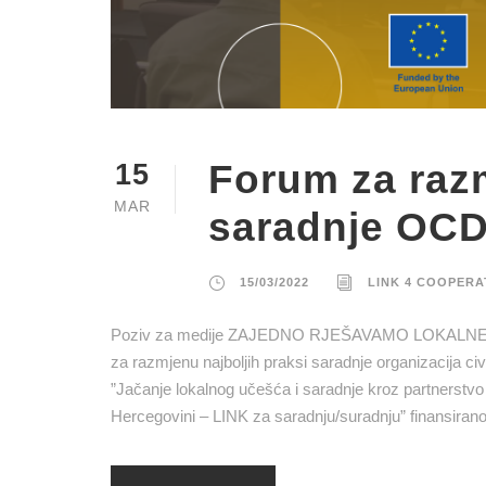
Forum za razm
15
MAR
saradnje OCD-
15/03/2022
LINK 4 COOPERA
Poziv za medije ZAJEDNO RJEŠAVAMO LOKALNE IZ
za razmjenu najboljih praksi saradnje organizacija civil
”Jačanje lokalnog učešća i saradnje kroz partnerstvo ja
Hercegovini – LINK za saradnju/suradnju” finansirano