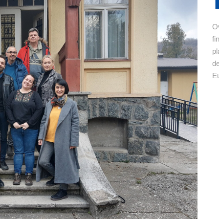
Ov
fi
pl
de
Eu